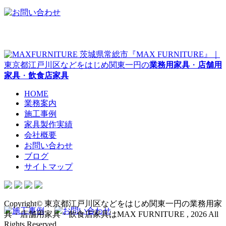
茨城県常総市『MAX FURNITURE』｜
東京都江戸川区などをはじめ関東一円の
業務用家具
・
店舗用
家具
・
飲食店家具
HOME
業務案内
施工事例
家具製作実績
会社概要
お問い合わせ
ブログ
サイトマップ
Copyright© 東京都江戸川区などをはじめ関東一円の業務用家
具・店舗用家具・飲食店家具はMAX FURNITURE , 2026 All
Rights Reserved.