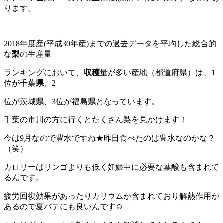
ります。
2018年度産(平成30年産)までの過去データを平均した総合的
な
梨
の生産量
ランキングにおいて、
収穫
量が多い産地（都道府県）は、1
位が千葉
県
、2
位が茨城
県
、3位が福島
県
となっています。
千葉の市川の方に行くとたくさん梨を見かけます！
今は9月なので豊水ですね★昨日食べたのは豊水なのかな？
（笑）
カロリーはリンゴよりも低く妊娠中に必要な葉酸も含まれて
るんです。
疲労回復効果があったりカリウムが含まれており解熱作用が
あるので夏バテにも良いんです☺