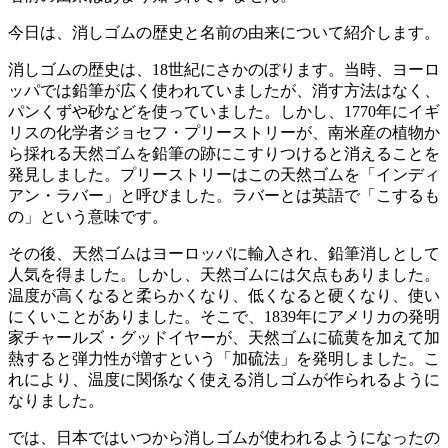
今日は、消しゴムの歴史と名前の由来について紹介します。
消しゴムの歴史は、18世紀にさかのぼります。当時、ヨーロ
ッパでは鉛筆が広く使われていましたが、消す方法はなく、
パンくずや砂などを使っていました。しかし、1770年にイギ
リスの化学者ジョセフ・プリーストリーが、南米産の植物か
ら採れる天然ゴムを鉛筆の跡にこすりつけると消えることを
発見しました。プリーストリーはこの天然ゴムを「インディ
アン・ラバー」と呼びました。ラバーとは英語で「こするも
の」という意味です。
その後、天然ゴムはヨーロッパに輸入され、鉛筆消しとして
人気を得ました。しかし、天然ゴムには欠点もありました。
温度が高くなると柔らかくなり、低くなると硬くなり、使い
にくいことがありました。そこで、1839年にアメリカの発明
家チャールズ・グッドイヤーが、天然ゴムに硫黄を加えて加
熱すると弾力性が増すという「加硫法」を発明しました。こ
れにより、温度に関係なく使える消しゴムが作られるように
なりました。
では、日本ではいつから消しゴムが使われるようになったの