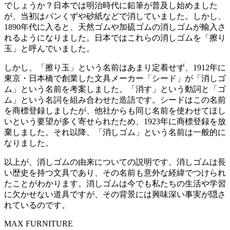
でしょうか？日本では明治時代に鉛筆が普及し始めました
が、当初はパンくずや砂紙などで消していました。しかし、
1890年代に入ると、天然ゴムや加硫ゴムの消しゴムが輸入さ
れるようになりました。日本ではこれらの消しゴムを「擦り
玉」と呼んでいました。
しかし、「擦り玉」という名前はあまり定着せず、1912年に
東京・日本橋で創業した文具メーカー「シード」が「消しゴ
ム」という名前を考案しました。「消す」という動詞と「ゴ
ム」という名詞を組み合わせた造語です。シードはこの名前
を商標登録しましたが、他社からも同じ名前を使わせてほし
いという要望が多く寄せられたため、1923年に商標登録を放
棄しました。それ以降、「消しゴム」という名前は一般的に
なりました。
以上が、消しゴムの由来についての説明です。消しゴムは長
い歴史を持つ文具であり、その名前も意外な経緯でつけられ
たことがわかります。消しゴムは今でも私たちの生活や学習
に欠かせない道具ですが、その背景には興味深い事実が隠さ
れているのです。
MAX FURNITURE