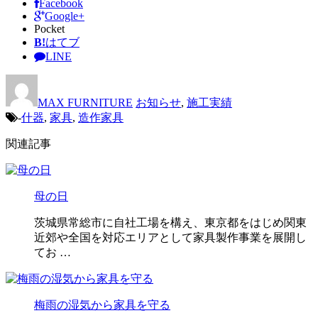
Facebook
Google+
Pocket
B!
はてブ
LINE
MAX FURNITURE
お知らせ
,
施工実績
-
什器
,
家具
,
造作家具
関連記事
母の日
茨城県常総市に自社工場を構え、東京都をはじめ関東
近郊や全国を対応エリアとして家具製作事業を展開し
てお …
梅雨の湿気から家具を守る