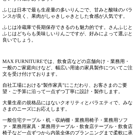
ふじは日本で最も生産量の多いりんごで、甘みと酸味のバラ
ンスが良く、果肉がしゃきしゃきとした食感が人気です。
ふじは冷蔵庫で長期保存できるのも魅力的です。さんふじと
ふじはどちらも美味しいりんごですが、好みによって選ぶと
良いでしょう。
MAX FURNITURE
では、飲食店などの店舗向け・業務用・
一般のご家庭向けなど、幅広い用途の家具製作についてご注
文を受け付けております。
自社工場における
“
製作家具
”
にこだわり、お客さまのご要
望・ご予算に沿って一点ずつ丁寧に設計・製作します。
大量生産の規格品にはないクオリティとバラエティで、みな
さまのニーズにお応えします。
一般住宅テーブル・机・収納棚・業務用椅子・業務用ソフ
ァ・業務用家具・業務用テーブル・飲食店テーブル・飲食店
椅子など一点ずつから内装全体のプランニングまで柔軟に承