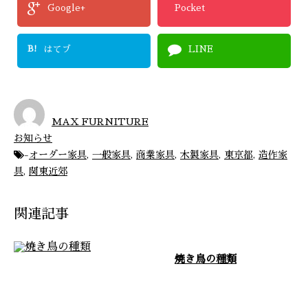
Google+
Pocket
B!
はてブ
LINE
MAX FURNITURE
お知らせ
-
オーダー家具
,
一般家具
,
商業家具
,
木製家具
,
東京都
,
造作家
具
,
関東近郊
関連記事
焼き鳥の種類
MAX FURNITUREのホームペ
ージをご覧いただきありがとうご
ざいます。 茨城県常総市に自社