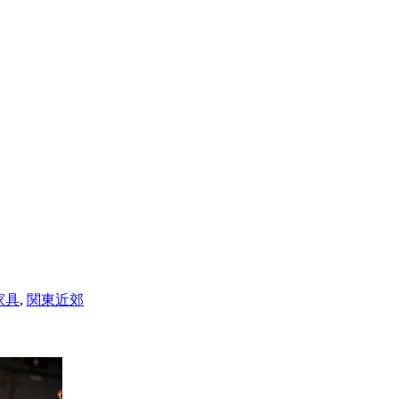
家具
,
関東近郊