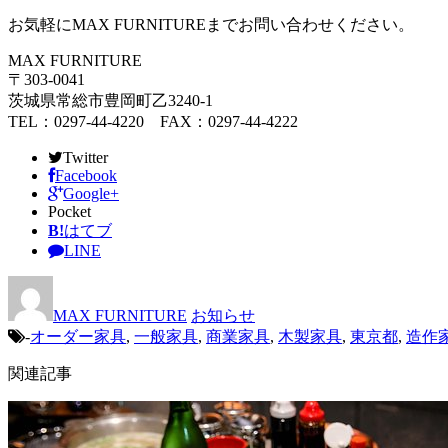
お気軽にMAX FURNITUREまでお問い合わせください。
MAX FURNITURE
〒303-0041
茨城県常総市豊岡町乙3240-1
TEL：0297-44-4220 FAX：0297-44-4222
Twitter
Facebook
Google+
Pocket
B!
はてブ
LINE
MAX FURNITURE
お知らせ
-
オーダー家具
,
一般家具
,
商業家具
,
木製家具
,
東京都
,
造作
関連記事