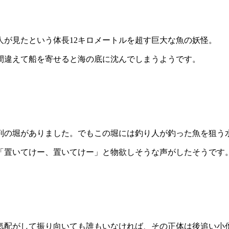
が見たという体長12キロメートルを超す巨大な魚の妖怪。
間違えて船を寄せると海の底に沈んでしまうようです。
判の堀がありました。でもこの堀には釣り人が釣った魚を狙う
「置いてけー、置いてけー」と物欲しそうな声がしたそうです
気配がして振り向いても誰もいなければ、その正体は後追い小