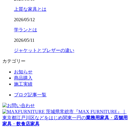
上質な家具とは
2026/05/12
学ランとは
2026/05/11
ジャケットとブレザーの違い
カテゴリー
お知らせ
商品購入
施工実績
ブログ記事一覧
茨城県常総市『MAX FURNITURE』｜
東京都江戸川区などをはじめ関東一円の
業務用家具
・
店舗用
家具
・
飲食店家具